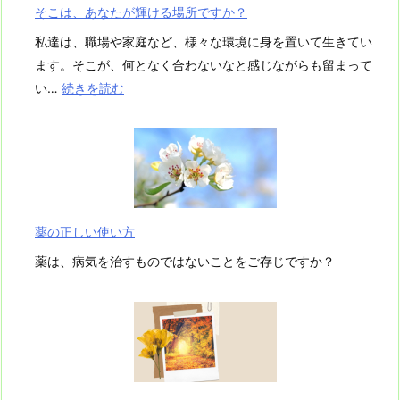
そこは、あなたが輝ける場所ですか？
私達は、職場や家庭など、様々な環境に身を置いて生きてい
ます。そこが、何となく合わないなと感じながらも留まって
:
い…
続きを読む
そ
こ
は、
あ
な
た
薬の正しい使い方
が
薬は、病気を治すものではないことをご存じですか？
輝
け
る
場
所
で