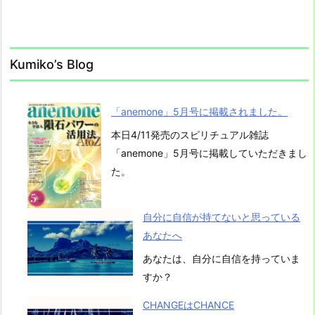
I
N
G
R
Kumiko’s Blog
E
A
「anemone」5月号に掲載されました。
D
I
本日4/11発売のスピリチュアル雑誌
N
「anemone」5月号に掲載していただきまし
G
た。
R
E
自分に自信が持てないと思っている
P
あなたへ
O
あなたは、自分に自信を持っていま
R
すか？
T
CHANGEはCHANCE