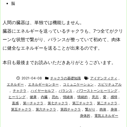
脳
人間の臓器は、単独では機能しません。
臓器にエネルギーを送っているチャクラも、7つ全てがクリ
ーンな状態で繋がり、バランスが整っていて初めて、肉体
に健全なエネルギーを送ることが出来るのです。
本日も最後までお読みいただきありがとうございます。
2021-04-08
チャクラの基礎知識
アイデンティティ
,
エネルギー
,
エネルギーセンター
,
コミュニケーション
,
スピリチュアル
,
チャクラ
,
ハイヤーセルフ
,
バランス
,
パワーストーンヒーリング
,
ヒーリング
,
健康
,
内臓
,
恐れ
,
情緒体
,
情緒的
,
意志
,
愛
,
感情
,
直感
,
第一チャクラ
,
第七チャクラ
,
第三チャクラ
,
第二チャクラ
,
第五チャクラ
,
第六チャクラ
,
第四チャクラ
,
繋がり
,
肉体
,
身体
,
身体的
,
電気エネルギー